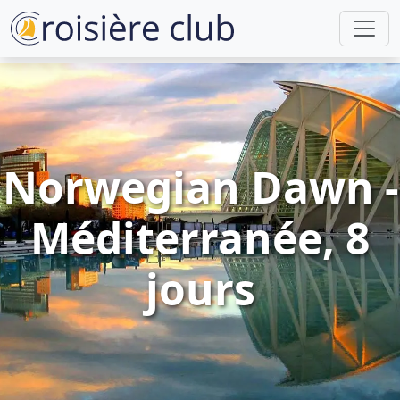
Norwegian Dawn -
Méditerranée, 8
jours