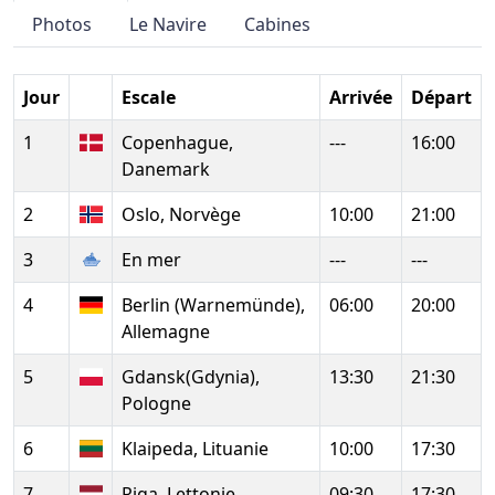
Photos
Le Navire
Cabines
Jour
Escale
Arrivée
Départ
1
Copenhague,
---
16:00
Danemark
2
Oslo, Norvège
10:00
21:00
3
En mer
---
---
4
Berlin (Warnemünde),
06:00
20:00
Allemagne
5
Gdansk(Gdynia),
13:30
21:30
Pologne
6
Klaipeda, Lituanie
10:00
17:30
7
Riga, Lettonie
09:30
17:30