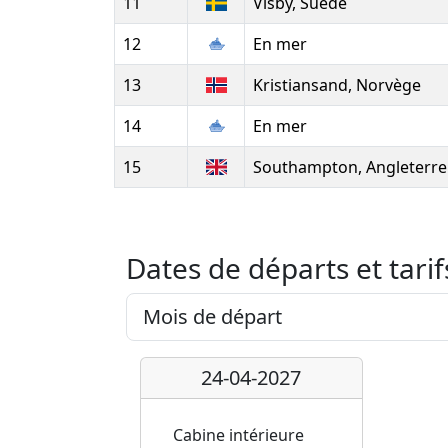
11
Visby, Suède
12
En mer
13
Kristiansand, Norvège
14
En mer
15
Southampton, Angleterre
Dates de départs et tarif
24-04-2027
Cabine intérieure