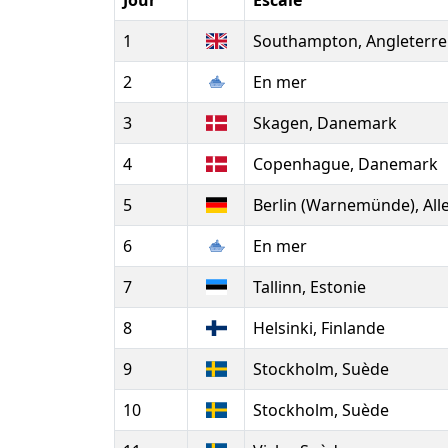
Jour
Escale
1
Southampton, Angleterre
2
En mer
3
Skagen, Danemark
4
Copenhague, Danemark
5
Berlin (Warnemünde), Al
6
En mer
7
Tallinn, Estonie
8
Helsinki, Finlande
9
Stockholm, Suède
10
Stockholm, Suède