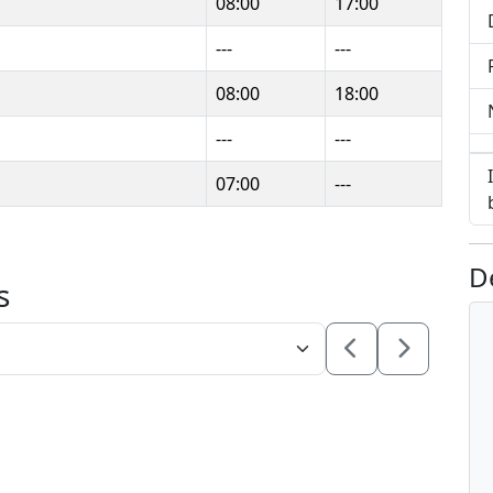
08:00
17:00
---
---
08:00
18:00
---
---
07:00
---
D
s