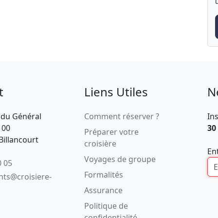
t
Liens Utiles
N
 du Général
Comment réserver ?
In
100
30
Préparer votre
illancourt
croisière
En
Voyages de groupe
0 05
Formalités
ents@croisiere-
Assurance
Politique de
confidentialité