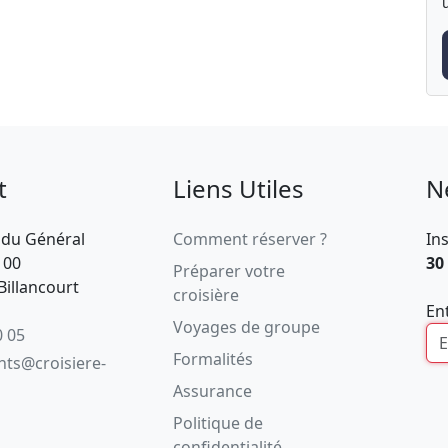
t
Liens Utiles
N
 du Général
Comment réserver ?
In
100
30
Préparer votre
illancourt
croisière
En
Voyages de groupe
0 05
Formalités
ents@croisiere-
Assurance
Politique de
confidentialité