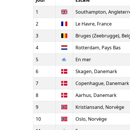
Jour
Escale
1
Southampton, Angleterr
2
Le Havre, France
3
Bruges (Zeebrugge), Bel
4
Rotterdam, Pays Bas
5
En mer
6
Skagen, Danemark
7
Copenhague, Danemark
8
Aarhus, Danemark
9
Kristiansand, Norvège
10
Oslo, Norvège