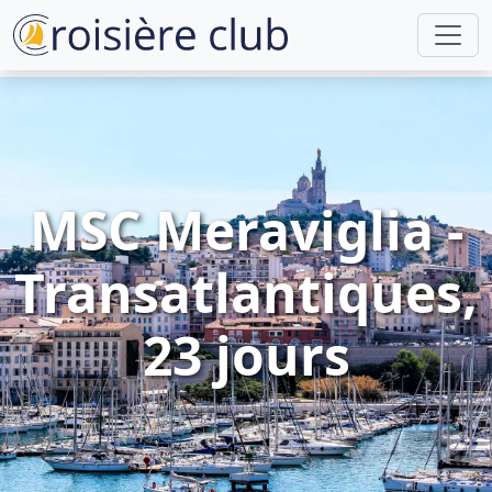
MSC Meraviglia -
Transatlantiques,
23 jours