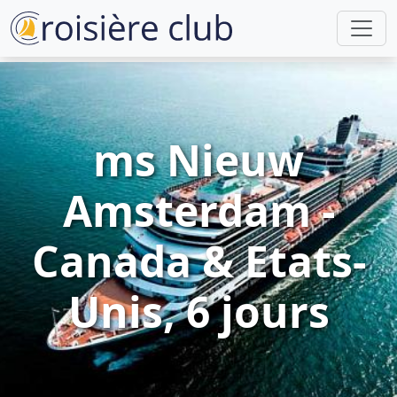
ms Nieuw
Amsterdam -
Canada & Etats-
Unis, 6 jours