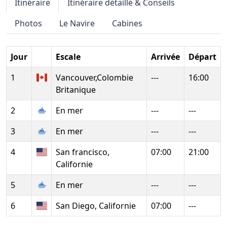
Itinéraire
Itinéraire détaillé & Conseils
Photos
Le Navire
Cabines
Jour
Escale
Arrivée
Départ
1
Vancouver,Colombie
---
16:00
Britanique
2
En mer
---
---
3
En mer
---
---
4
San francisco,
07:00
21:00
Californie
5
En mer
---
---
6
San Diego, Californie
07:00
---