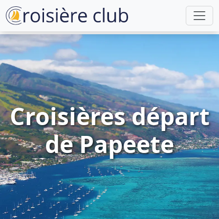
Croisières départ
de Papeete