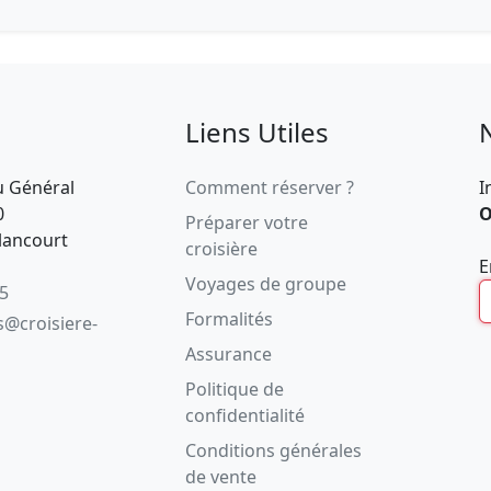
Liens Utiles
u Général
Comment réserver ?
I
0
O
Préparer votre
lancourt
croisière
E
Voyages de groupe
05
Formalités
s@croisiere-
Assurance
Politique de
confidentialité
Conditions générales
de vente