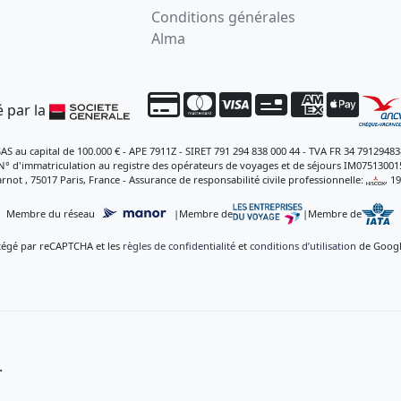
Conditions générales
Alma
 par la
SAS au capital de 100.000 € - APE 7911Z - SIRET 791 294 838 000 44 - TVA FR 34 79129483
N° d'immatriculation au registre des opérateurs de voyages et de séjours IM07513001
rnot , 75017 Paris, France - Assurance de responsabilité civile professionnelle:
, 1
Membre du réseau
|
Membre de
|
Membre de
otégé par reCAPTCHA et les
règles de confidentialité
et
conditions d’utilisation
de Google
.