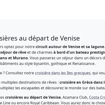
oisières au départ de Venise
rs optez pour notre
circuit autour de Venise et sa lagune
n
séjour de rêve
et de charmes
à bord d'un bateau prestig
ano et Murano
. Vous passerez un séjour dans un décors de
s bâtiments au style bysantin, gothique et Renaissance.
ce ? Consultez notre
croisière dans les Iles grecques
, qui v
e multiples destinations de rêves :
croisière en Grèce dans 
 multipliez les escapades et découvrez le monde sur des bate
des
croisières au départ de Venise
, Azamara Club,
Costa Cr
e Line ou encore Royal Caribbean. Vous aurez donc le choi