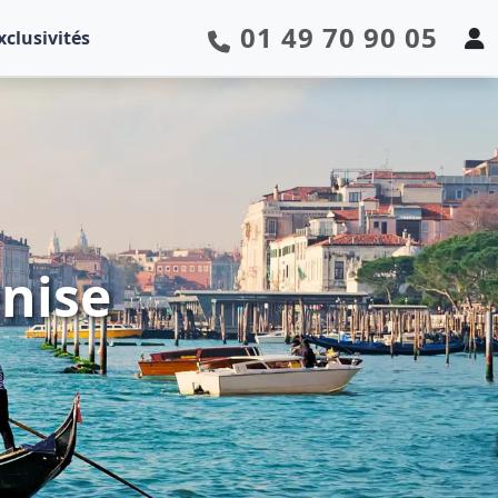
01 49 70 90 05
xclusivités
enise