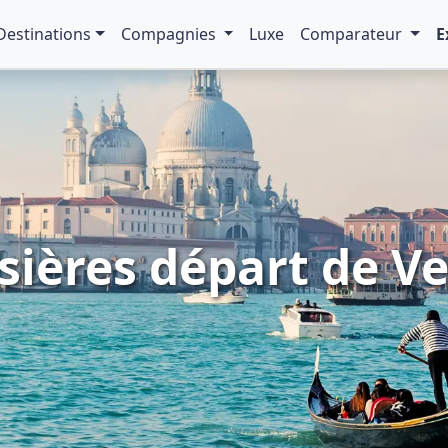
Destinations
Compagnies
Luxe
Comparateur
E
sières départ de V