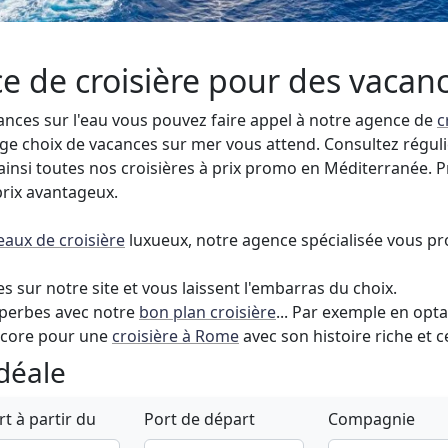
e de croisière pour des vacan
nces sur l'eau vous pouvez faire appel à notre agence de
c
arge choix de vacances sur mer vous attend. Consultez régu
 ainsi toutes nos croisières à prix promo en Méditerranée. 
prix avantageux.
eaux de croisière
luxueux, notre agence spécialisée vous p
 sur notre site et vous laissent l'embarras du choix.
uperbes avec notre
bon plan croisière
... Par exemple en op
ncore pour une
croisière à Rome
avec son histoire riche et 
idéale
t à partir du
Port de départ
Compagnie