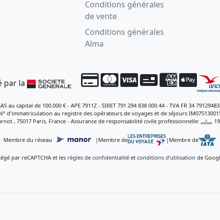
Conditions générales
de vente
Conditions générales
Alma
 par la
SAS au capital de 100.000 € - APE 7911Z - SIRET 791 294 838 000 44 - TVA FR 34 79129483
N° d'immatriculation au registre des opérateurs de voyages et de séjours IM07513001
rnot , 75017 Paris, France - Assurance de responsabilité civile professionnelle:
, 1
Membre du réseau
|
Membre de
|
Membre de
otégé par reCAPTCHA et les
règles de confidentialité
et
conditions d’utilisation
de Google