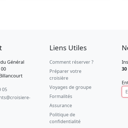
t
Liens Utiles
N
 du Général
Comment réserver ?
In
100
30
Préparer votre
illancourt
croisière
En
Voyages de groupe
0 05
Formalités
ents@croisiere-
Assurance
Politique de
confidentialité