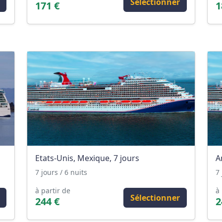
Sélectionner
171 €
1
Etats-Unis, Mexique, 7 jours
A
7 jours / 6 nuits
7 
à partir de
à 
Sélectionner
244 €
2