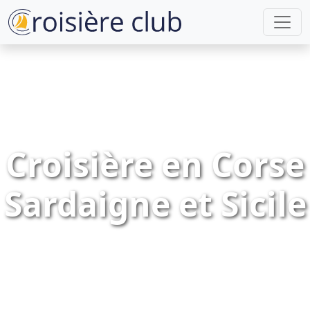
Croisière en Corse
Sardaigne et Sicile