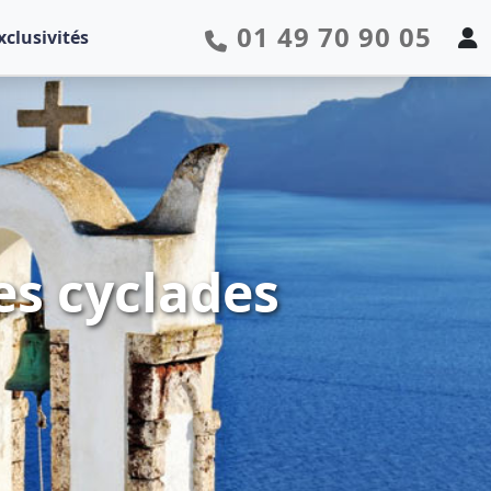
01 49 70 90 05
xclusivités
es cyclades