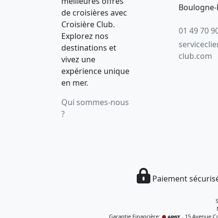
meilleures offres
Boulogne-B
de croisières avec
Croisière Club.
01 49 70 9
Explorez nos
servicecli
destinations et
club.com
vivez une
expérience unique
en mer.
Qui sommes-nous
?
Paiement sécurisé
Garantie Financière:
, 15 Avenue Ca