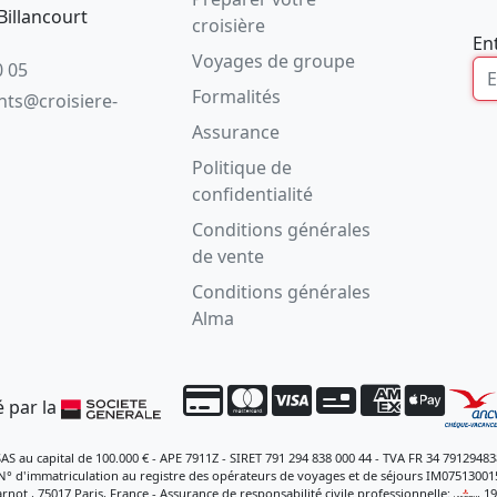
illancourt
croisière
En
Voyages de groupe
0 05
Formalités
ents@croisiere-
Assurance
Politique de
confidentialité
Conditions générales
de vente
Conditions générales
Alma
 par la
SAS au capital de 100.000 € - APE 7911Z - SIRET 791 294 838 000 44 - TVA FR 34 79129483
N° d'immatriculation au registre des opérateurs de voyages et de séjours IM07513001
rnot , 75017 Paris, France - Assurance de responsabilité civile professionnelle:
, 1