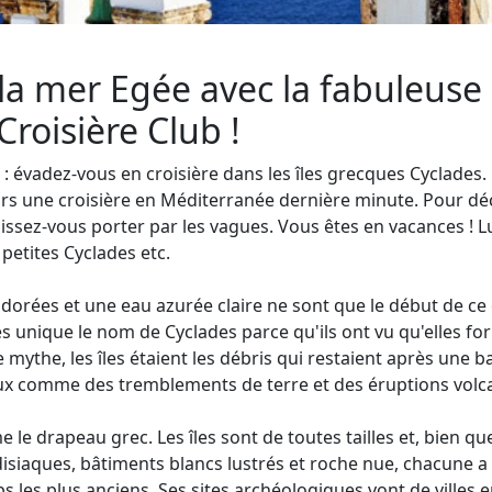
 la mer Egée avec la fabuleuse c
roisière Club !
 : évadez-vous en croisière dans les îles grecques Cyclades.
rs une croisière en Méditerranée dernière minute. Pour déc
laissez-vous porter par les vagues. Vous êtes en vacances ! L
 petites Cyclades etc.
 dorées et une eau azurée claire ne sont que le début de ce 
s unique le nom de Cyclades parce qu'ils ont vu qu'elles for
 mythe, les îles étaient les débris qui restaient après une bat
ux comme des tremblements de terre et des éruptions volc
 le drapeau grec. Les îles sont de toutes tailles et, bien q
siaques, bâtiments blancs lustrés et roche nue, chacune a s
ps les plus anciens. Ses sites archéologiques vont de villes