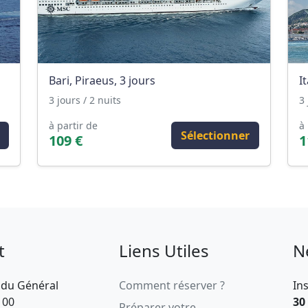
Bari, Piraeus, 3 jours
I
3 jours / 2 nuits
3 
à partir de
à 
Sélectionner
109 €
1
t
Liens Utiles
N
 du Général
Comment réserver ?
In
100
30
Préparer votre