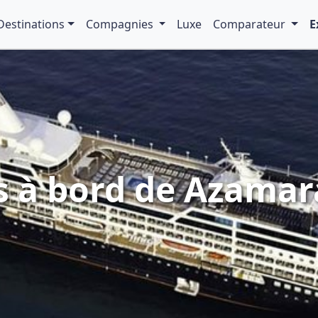
Destinations
Compagnies
Luxe
Comparateur
E
es à bord de Azama