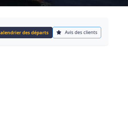
Avis des clients
alendrier des départs