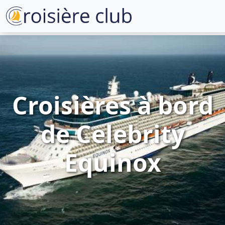
Croisières à bord
de Celebrity
Equinox