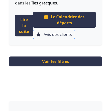
dans les
îles grecques
.
Le Calendrier des
Lire
départs
la
suite
Avis des clients
Voir les filtres