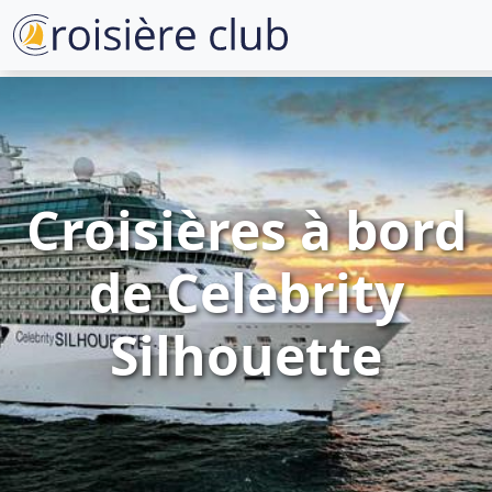
Croisières à bord
de Celebrity
Silhouette