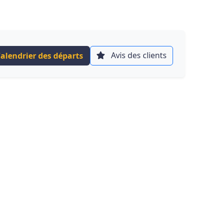
Avis des clients
alendrier des départs