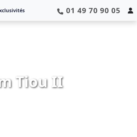
01 49 70 90 05
xclusivités
m Tiou II