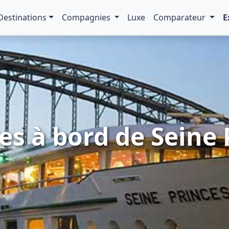
Destinations
Compagnies
Luxe
Comparateur
E
res à bord de Seine 