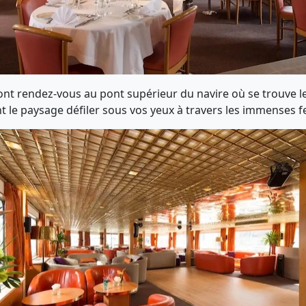
ont rendez-vous au pont supérieur du navire où se trouve l
 le paysage défiler sous vos yeux à travers les immenses f