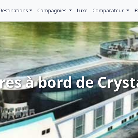
Destinations
Compagnies
Luxe
Comparateur
E
res à bord de Crys