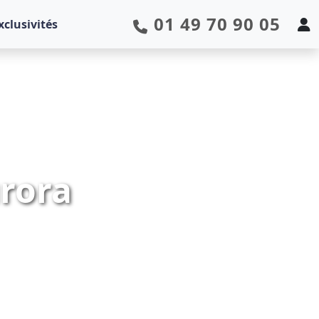
01 49 70 90 05
xclusivités
urora