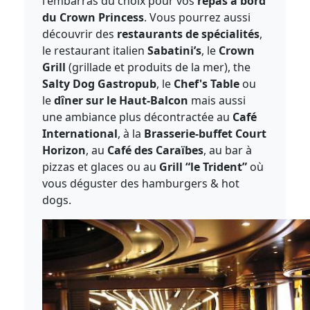
l'embarras du choix pour vos
repas à bord
du Crown Princess
. Vous pourrez aussi
découvrir des
restaurants de spécialités
,
le restaurant italien
Sabatini’s
, le
Crown
Grill
(grillade et produits de la mer), the
Salty Dog Gastropub
, le
Chef's Table
ou
le
dîner sur le Haut-Balcon
mais aussi
une ambiance plus décontractée au
Café
International
, à la
Brasserie-buffet Court
Horizon
, au
Café des Caraïbes
, au bar à
pizzas et glaces ou au
Grill “le Trident”
où
vous déguster des hamburgers & hot
dogs.