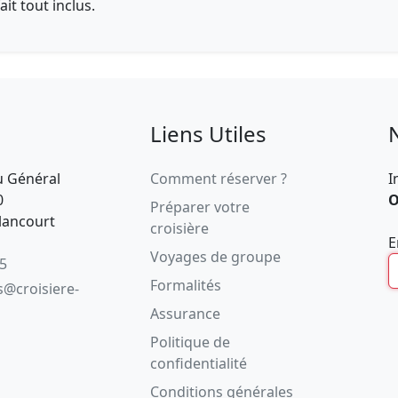
ait tout inclus.
Liens Utiles
u Général
Comment réserver ?
I
0
O
Préparer votre
lancourt
croisière
E
Voyages de groupe
05
Formalités
s@croisiere-
Assurance
Politique de
confidentialité
Conditions générales