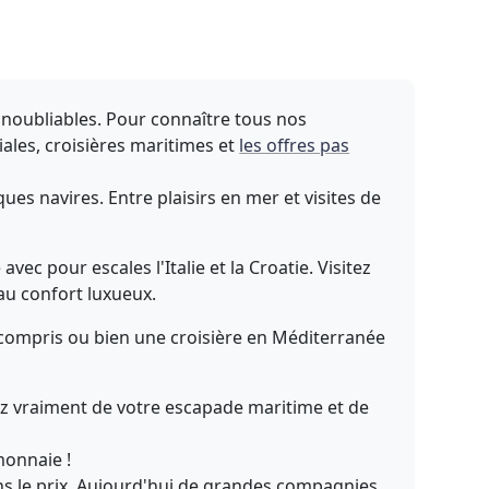
 inoubliables. Pour connaître tous nos
iales, croisières maritimes et
les offres pas
es navires. Entre plaisirs en mer et visites de
c pour escales l'Italie et la Croatie. Visitez
au confort luxueux.
compris ou bien une croisière en Méditerranée
ez vraiment de votre escapade maritime et de
monnaie !
ns le prix. Aujourd'hui de grandes compagnies