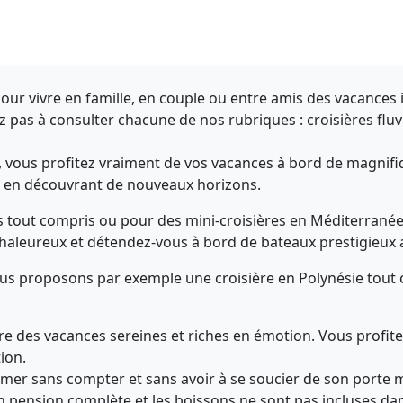
 pour vivre en famille, en couple ou entre amis des vacances
ez pas à consulter chacune de nos rubriques : croisières fluv
 vous profitez vraiment de vos vacances à bord de magnifiqu
t en découvrant de nouveaux horizons.
tout compris ou pour des mini-croisières en Méditerranée ave
chaleureux et détendez-vous à bord de bateaux prestigieux 
s proposons par exemple une croisière en Polynésie tout 
ure des vacances sereines et riches en émotion. Vous profit
tion.
mer sans compter et sans avoir à se soucier de son porte 
n pension complète et les boissons ne sont pas incluses da