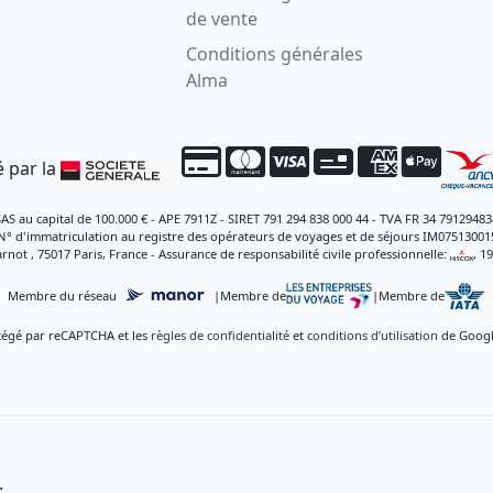
de vente
Conditions générales
Alma
 par la
SAS au capital de 100.000 € - APE 7911Z - SIRET 791 294 838 000 44 - TVA FR 34 79129483
N° d'immatriculation au registre des opérateurs de voyages et de séjours IM07513001
rnot , 75017 Paris, France - Assurance de responsabilité civile professionnelle:
, 1
Membre du réseau
|
Membre de
|
Membre de
otégé par reCAPTCHA et les
règles de confidentialité
et
conditions d’utilisation
de Google
.