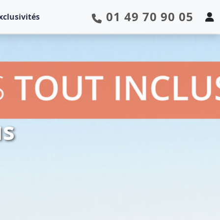
01 49 70 90 05
xclusivités
us