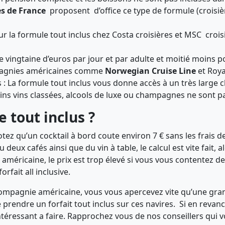
es de France
proposent d’office ce type de formule (croisière
our la formule tout inclus chez Costa croisières et MSC croi
 vingtaine d’euros par jour et par adulte et moitié moins 
pagnies américaines comme
Norwegian Cruise Line
et Roya
 La formule tout inclus vous donne accès à un très large c
ns vins classées, alcools de luxe ou champagnes ne sont pas
 tout inclus ?
otez qu’un cocktail à bord coute environ 7 € sans les frais 
deux cafés ainsi que du vin à table, le calcul est vite fait, al
méricaine, le prix est trop élevé si vous vous contentez de 
fait all inclusive.
compagnie américaine, vous vous apercevez vite qu’une gran
e de prendre un forfait tout inclus sur ces navires. Si en re
téressant a faire. Rapprochez vous de nos conseillers qui v