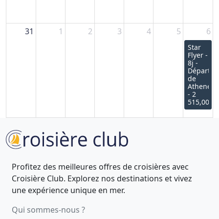
31
1
2
3
4
5
6
Star
Flyer -
8j -
Départ
de
Athenes
- 2
515,00€
Profitez des meilleures offres de croisières avec
Croisière Club. Explorez nos destinations et vivez
une expérience unique en mer.
Qui sommes-nous ?