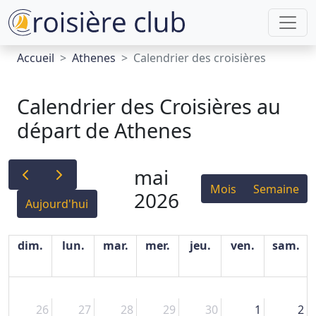
Accueil
Athenes
Calendrier des croisières
Calendrier des Croisières au
départ de Athenes
mai
Mois
Semaine
2026
Aujourd'hui
dim.
lun.
mar.
mer.
jeu.
ven.
sam.
26
27
28
29
30
1
2