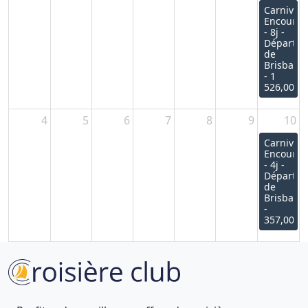
Carnival
Encounte
- 8j -
Départ
de
Brisbane
- 1
526,00€
4
5
6
7
8
9
10
Carnival
Encounte
- 4j -
Départ
de
Brisbane
-
357,00€