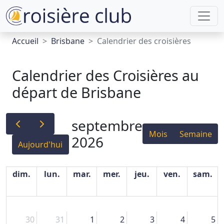
Accueil
Brisbane
Calendrier des croisières
Calendrier des Croisières au
départ de Brisbane
septembre
Mois
Semaine
2026
Aujourd'hui
dim.
lun.
mar.
mer.
jeu.
ven.
sam.
30
31
1
2
3
4
5