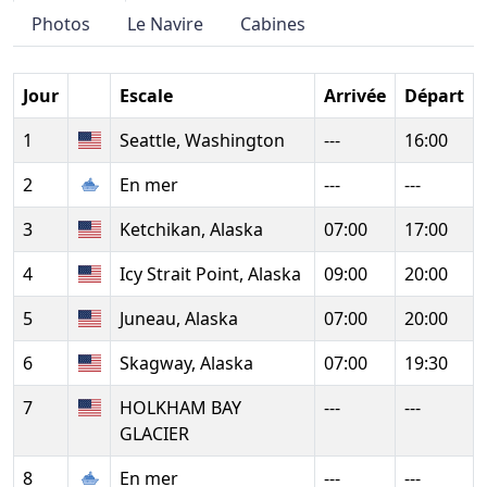
Photos
Le Navire
Cabines
Jour
Escale
Arrivée
Départ
1
Seattle, Washington
---
16:00
2
En mer
---
---
3
Ketchikan, Alaska
07:00
17:00
4
Icy Strait Point, Alaska
09:00
20:00
5
Juneau, Alaska
07:00
20:00
6
Skagway, Alaska
07:00
19:30
7
HOLKHAM BAY
---
---
GLACIER
8
En mer
---
---