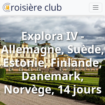
Explora IV -
Allemagne, Suède,
Estonie, Finlande,
Danemark,
Norvège, 14 jours