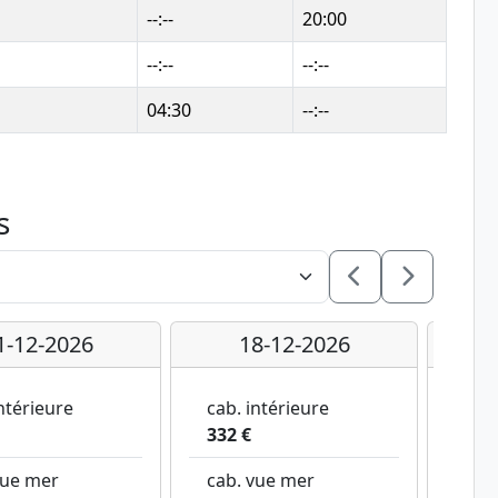
--:--
20:00
--:--
--:--
04:30
--:--
s
1-12-2026
18-12-2026
ntérieure
cab. intérieure
cab.
332 €
377
vue mer
cab. vue mer
cab