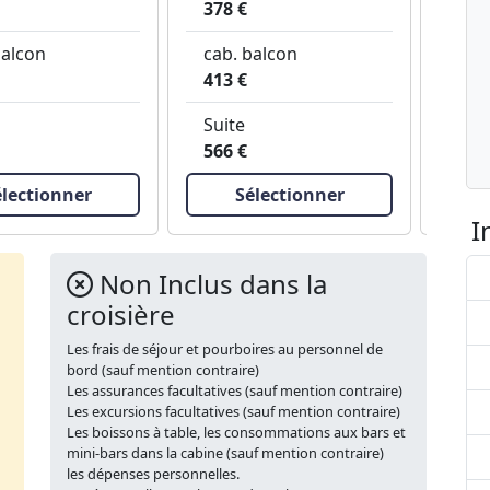
378 €
426
balcon
cab. balcon
cab
413 €
496
Suite
Suit
566 €
713
électionner
Sélectionner
I
Non Inclus dans la
croisière
Les frais de séjour et pourboires au personnel de
bord (sauf mention contraire)
Les assurances facultatives (sauf mention contraire)
Les excursions facultatives (sauf mention contraire)
Les boissons à table, les consommations aux bars et
mini-bars dans la cabine (sauf mention contraire)
les dépenses personnelles.