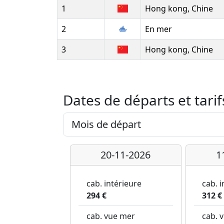
1
Hong kong, Chine
2
En mer
3
Hong kong, Chine
Dates de départs et tarif
20-11-2026
1
cab. intérieure
cab. i
294 €
312 €
cab. vue mer
cab. 