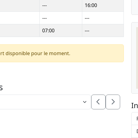
---
16:00
---
---
07:00
---
rt disponible pour le moment.
s
I