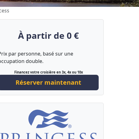
cess
À partir de 0 €
Prix par personne, basé sur une
occupation double.
Financez votre croisière en 3x, 4x ou 10x
Réserver maintenant