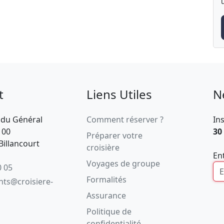
t
Liens Utiles
N
 du Général
Comment réserver ?
In
100
30
Préparer votre
illancourt
croisière
En
Voyages de groupe
0 05
Formalités
ents@croisiere-
Assurance
Politique de
confidentialité