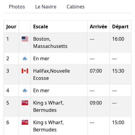
Photos
Le Navire
Cabines
Jour
Escale
Arrivée
Départ
1
Boston,
---
16:00
Massachusetts
2
En mer
---
---
3
Halifax,Nouvelle
07:00
15:30
Ecosse
4
En mer
---
---
5
King s Wharf,
09:00
---
Bermudes
6
King s Wharf,
---
15:00
Bermudes