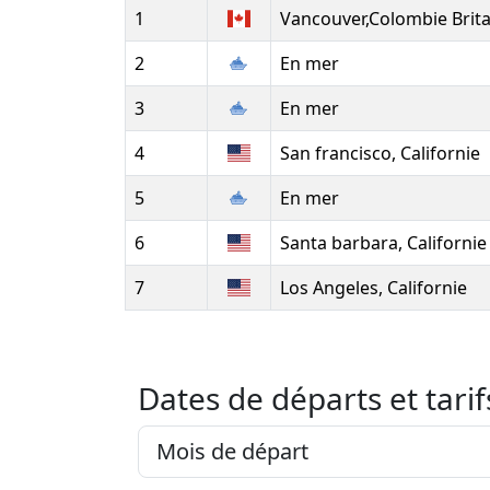
1
Vancouver,Colombie Brit
2
En mer
3
En mer
4
San francisco, Californie
5
En mer
6
Santa barbara, Californie
7
Los Angeles, Californie
Dates de départs et tarif