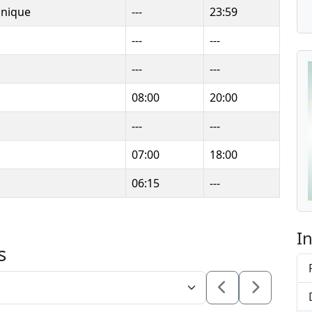
anique
---
23:59
---
---
---
---
08:00
20:00
---
---
07:00
18:00
06:15
---
I
s