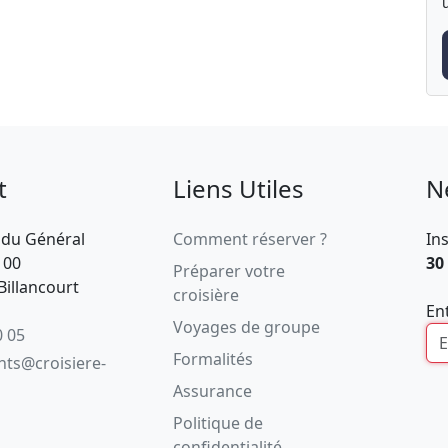
t
Liens Utiles
N
 du Général
Comment réserver ?
In
100
30
Préparer votre
illancourt
croisière
En
Voyages de groupe
0 05
Formalités
ents@croisiere-
Assurance
Politique de
confidentialité