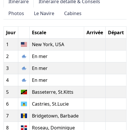
Itinéraire
Itinéraire détaillé & Conseils
Photos
Le Navire
Cabines
Jour
Escale
Arrivée
Départ
1
New York, USA
2
En mer
3
En mer
4
En mer
5
Basseterre, St.Kitts
6
Castries, St.Lucie
7
Bridgetown, Barbade
8
Roseau, Dominique