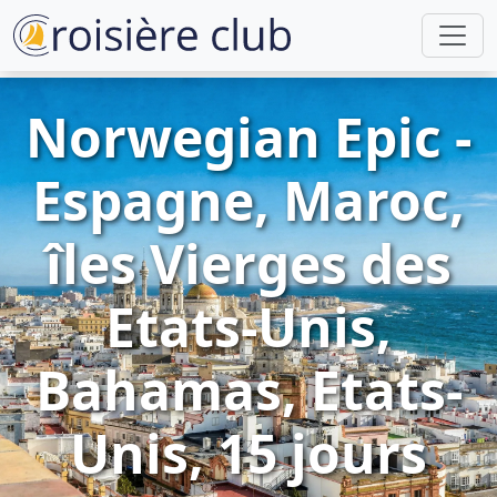
Norwegian Epic -
Espagne, Maroc,
îles Vierges des
Etats-Unis,
Bahamas, Etats-
Unis, 15 jours