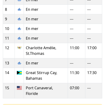
8
En mer
---
---
9
En mer
---
---
10
En mer
---
---
11
En mer
---
---
12
Charlotte Amélie,
11:00
17:00
St.Thomas
13
En mer
---
---
14
Great Stirrup Cay,
11:30
17:30
Bahamas
15
Port Canaveral,
07:00
---
Floride