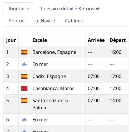
Itinéraire
Itinéraire détaillé & Conseils
Photos
Le Navire
Cabines
Jour
Escale
Arrivée
Départ
1
Barcelone, Espagne
---
16:00
2
En mer
---
---
3
Cadix, Espagne
07:00
17:00
4
Casablanca, Maroc
07:00
17:00
5
Santa Cruz de la
07:00
14:00
Palma
6
En mer
---
---
7
En mer
---
---