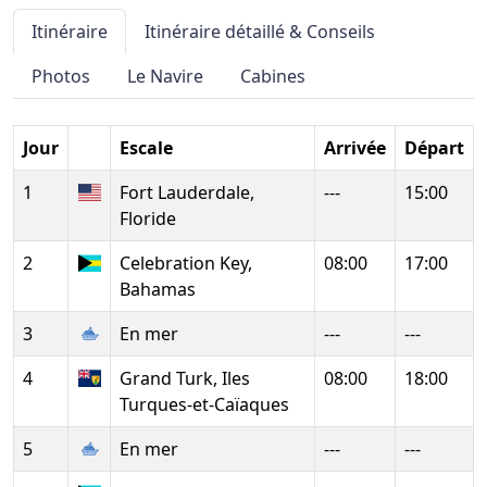
Itinéraire
Itinéraire détaillé & Conseils
Photos
Le Navire
Cabines
Jour
Escale
Arrivée
Départ
1
Fort Lauderdale,
---
15:00
Floride
2
Celebration Key,
08:00
17:00
Bahamas
3
En mer
---
---
4
Grand Turk, Iles
08:00
18:00
Turques-et-Caïaques
5
En mer
---
---