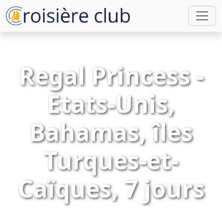
Regal Princess -
Etats-Unis,
Bahamas, îles
Turques-et-
Caïques, 7 jours