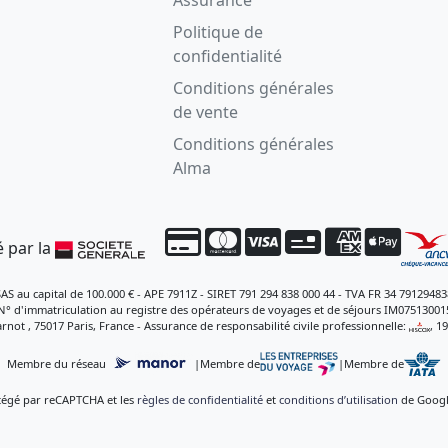
Politique de
confidentialité
Conditions générales
de vente
Conditions générales
Alma
 par la
SAS au capital de 100.000 € - APE 7911Z - SIRET 791 294 838 000 44 - TVA FR 34 79129483
N° d'immatriculation au registre des opérateurs de voyages et de séjours IM07513001
rnot , 75017 Paris, France - Assurance de responsabilité civile professionnelle:
, 1
Membre du réseau
|
Membre de
|
Membre de
otégé par reCAPTCHA et les
règles de confidentialité
et
conditions d’utilisation
de Google