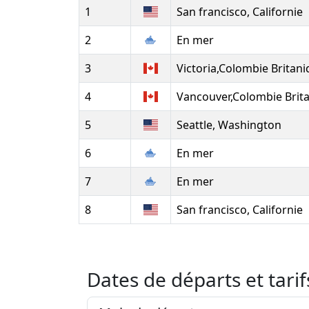
1
San francisco, Californie
2
En mer
3
Victoria,Colombie Britan
4
Vancouver,Colombie Brit
5
Seattle, Washington
6
En mer
7
En mer
8
San francisco, Californie
Dates de départs et tarif