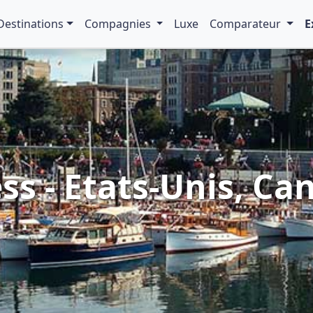
Destinations
Compagnies
Luxe
Comparateur
E
ss - Etats-Unis, Can