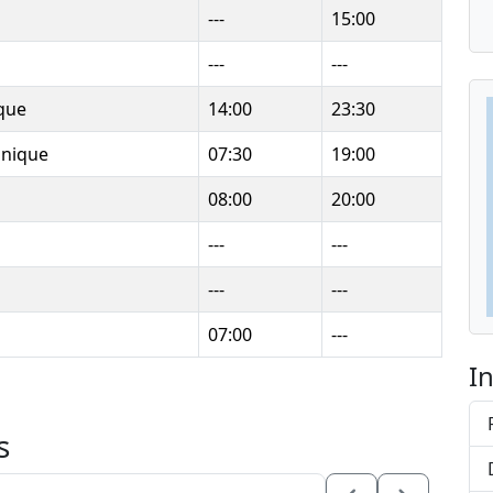
---
15:00
---
---
ique
14:00
23:30
anique
07:30
19:00
08:00
20:00
---
---
---
---
07:00
---
I
s