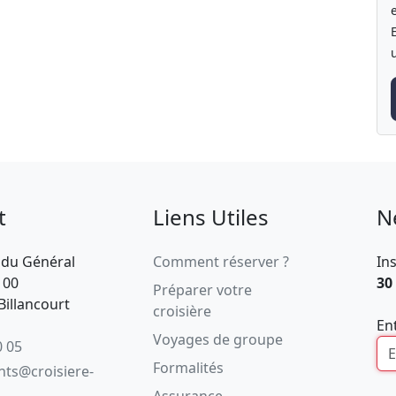
t
Liens Utiles
N
 du Général
Comment réserver ?
In
100
30
Préparer votre
illancourt
croisière
En
Voyages de groupe
0 05
Formalités
ents@croisiere-
Assurance