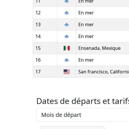
11
En mer
12
En mer
13
En mer
14
En mer
15
Ensenada, Mexique
16
En mer
17
San francisco, Californi
Dates de départs et tarif