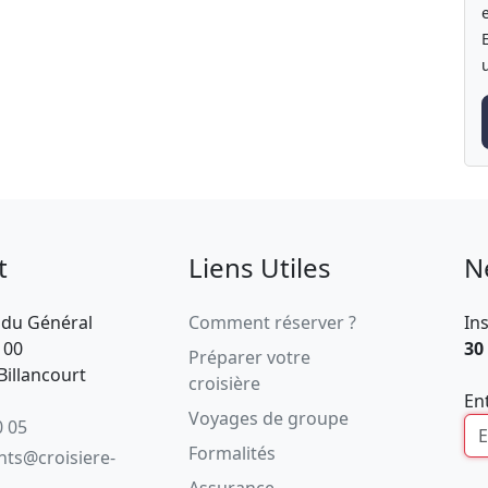
t
Liens Utiles
N
 du Général
Comment réserver ?
In
100
30
Préparer votre
illancourt
croisière
En
Voyages de groupe
0 05
Formalités
ents@croisiere-
Assurance