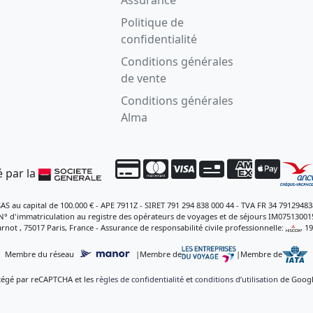
Politique de
confidentialité
Conditions générales
de vente
Conditions générales
Alma
 par la
SAS au capital de 100.000 € - APE 7911Z - SIRET 791 294 838 000 44 - TVA FR 34 79129483
N° d'immatriculation au registre des opérateurs de voyages et de séjours IM07513001
rnot , 75017 Paris, France - Assurance de responsabilité civile professionnelle:
, 1
Membre du réseau
|
Membre de
|
Membre de
otégé par reCAPTCHA et les
règles de confidentialité
et
conditions d’utilisation
de Google