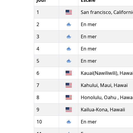
Jour
Escale
1
San francisco, Californi
2
En mer
3
En mer
4
En mer
5
En mer
6
Kauai(Nawiliwili), Hawai
7
Kahului, Maui, Hawaï
8
Honolulu, Oahu , Hawai
9
Kailua-Kona, Hawaii
10
En mer