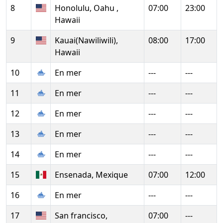
8
Honolulu, Oahu ,
07:00
23:00
Hawaii
9
Kauai(Nawiliwili),
08:00
17:00
Hawaii
10
En mer
---
---
11
En mer
---
---
12
En mer
---
---
13
En mer
---
---
14
En mer
---
---
15
Ensenada, Mexique
07:00
12:00
16
En mer
---
---
17
San francisco,
07:00
---