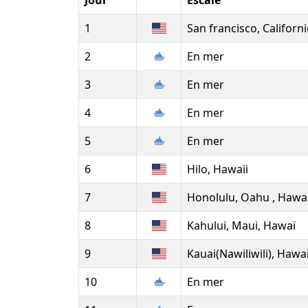
Jour
Escale
1
San francisco, Californi
2
En mer
3
En mer
4
En mer
5
En mer
6
Hilo, Hawaii
7
Honolulu, Oahu , Hawai
8
Kahului, Maui, Hawaï
9
Kauai(Nawiliwili), Hawai
10
En mer