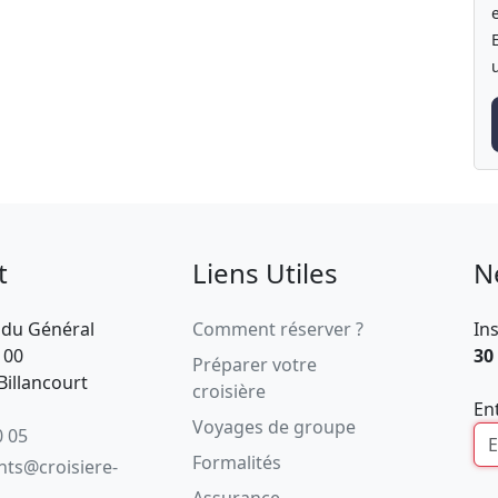
t
Liens Utiles
N
 du Général
Comment réserver ?
In
100
30
Préparer votre
illancourt
croisière
En
Voyages de groupe
0 05
Formalités
ents@croisiere-
Assurance