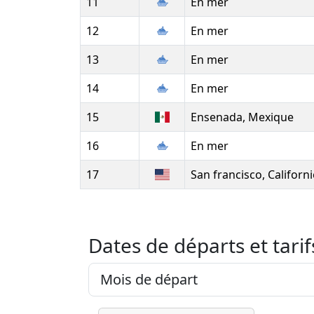
11
En mer
12
En mer
13
En mer
14
En mer
15
Ensenada, Mexique
16
En mer
17
San francisco, Californi
Dates de départs et tarif