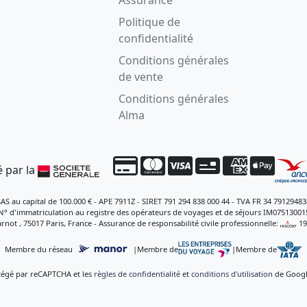
Politique de
confidentialité
Conditions générales
de vente
Conditions générales
Alma
 par la
SAS au capital de 100.000 € - APE 7911Z - SIRET 791 294 838 000 44 - TVA FR 34 79129483
N° d'immatriculation au registre des opérateurs de voyages et de séjours IM07513001
rnot , 75017 Paris, France - Assurance de responsabilité civile professionnelle:
, 1
Membre du réseau
|
Membre de
|
Membre de
otégé par reCAPTCHA et les
règles de confidentialité
et
conditions d’utilisation
de Google