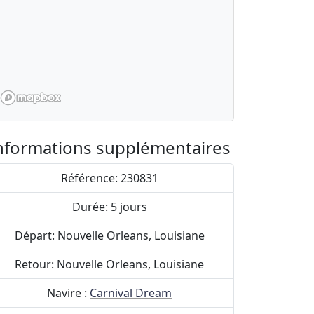
ne intérieure
Cabine intérieure
Ca
 €
612 €
53
ine vue mer
Cabine vue mer
Ca
 €
783 €
70
ine balcon
Cabine balcon
Ca
 €
882 €
80
e
Suite
Su
nformations supplémentaires
7 €
1261 €
11
Référence: 230831
Sélectionner
Sélectionner
Durée: 5 jours
Départ: Nouvelle Orleans, Louisiane
Retour: Nouvelle Orleans, Louisiane
Navire :
Carnival Dream