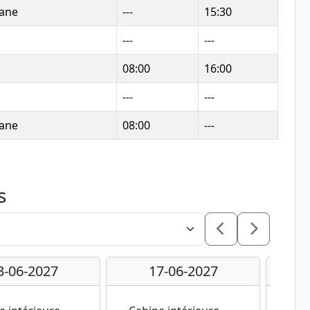
iane
---
15:30
---
---
08:00
16:00
---
---
iane
08:00
---
s
3-06-2027
17-06-2027