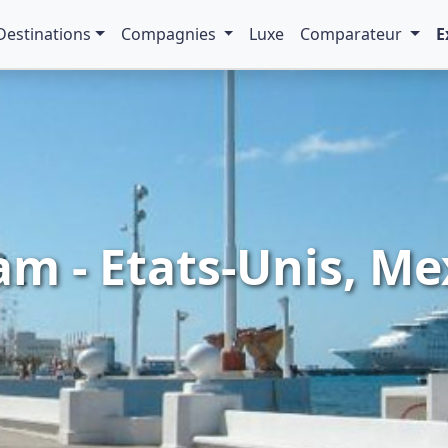
Destinations
Compagnies
Luxe
Comparateur
E
m - Etats-Unis, Me