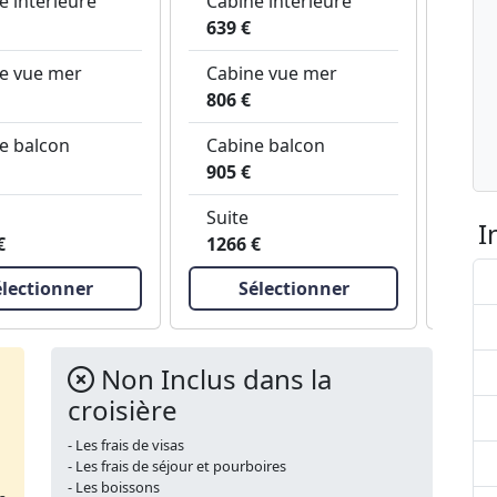
e intérieure
Cabine intérieure
Cabi
639 €
644
e vue mer
Cabine vue mer
Cab
806 €
815
e balcon
Cabine balcon
Cab
905 €
914
Suite
Suit
I
€
1266 €
138
électionner
Sélectionner
Non Inclus dans la
croisière
- Les frais de visas
- Les frais de séjour et pourboires
- Les boissons