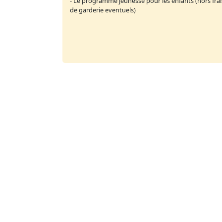
- Le programme jeunesse pour les enfants (hors frai
de garderie eventuels)