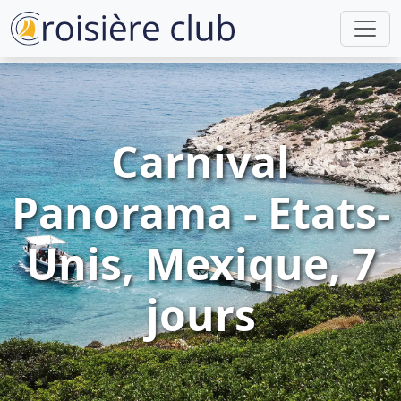
Carnival
Panorama - Etats-
Unis, Mexique, 7
jours