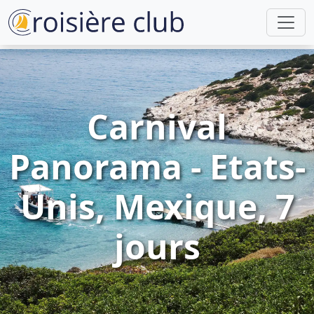
Carnival
Panorama - Etats-
Unis, Mexique, 7
jours