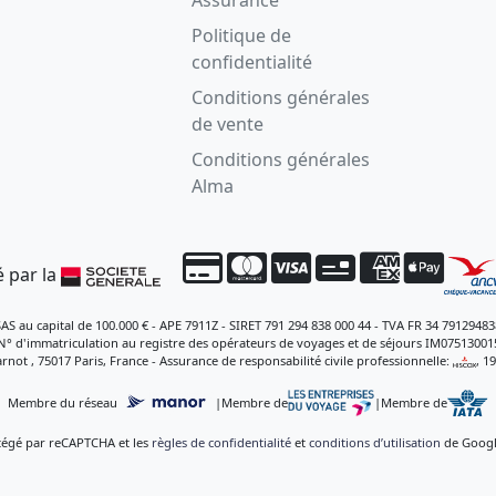
Politique de
confidentialité
Conditions générales
de vente
Conditions générales
Alma
 par la
SAS au capital de 100.000 € - APE 7911Z - SIRET 791 294 838 000 44 - TVA FR 34 79129483
N° d'immatriculation au registre des opérateurs de voyages et de séjours IM07513001
rnot , 75017 Paris, France - Assurance de responsabilité civile professionnelle:
, 1
Membre du réseau
|
Membre de
|
Membre de
otégé par reCAPTCHA et les
règles de confidentialité
et
conditions d’utilisation
de Google