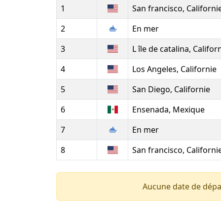
1
San francisco, Californi
2
En mer
3
L île de catalina, Califor
4
Los Angeles, Californie
5
San Diego, Californie
6
Ensenada, Mexique
7
En mer
8
San francisco, Californi
Aucune date de dépa