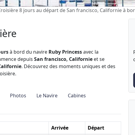
roisière 8 jours au départ de San francisco, Californie à b
ière
ours
à bord du navire
Ruby Princess
avec la
ommence depuis
San francisco, Californie
et se
Californie
. Découvrez des moments uniques et des
oisière.
Photos
Le Navire
Cabines
Arrivée
Départ