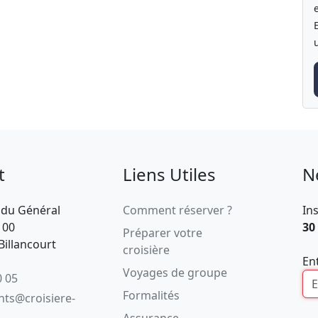
t
Liens Utiles
N
 du Général
Comment réserver ?
In
100
30
Préparer votre
illancourt
croisière
En
Voyages de groupe
0 05
Formalités
ents@croisiere-
Assurance