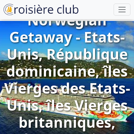
Norwegian
Getaway - Etats-
Unis, République
dominicaine, îles
Vierges des Etats-
Unis, îles Vierges
britanniques,