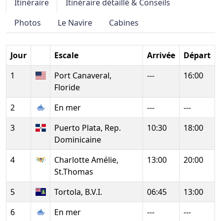
Itinéraire
Itinéraire détaillé & Conseils
Photos
Le Navire
Cabines
Jour
Escale
Arrivée
Départ
1
Port Canaveral,
---
16:00
Floride
2
En mer
---
---
3
Puerto Plata, Rep.
10:30
18:00
Dominicaine
4
Charlotte Amélie,
13:00
20:00
St.Thomas
5
Tortola, B.V.I.
06:45
13:00
6
En mer
---
---