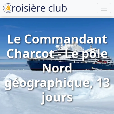
Le Commandant
Charcot - Le pôle
Nord
géographique, 13
jours