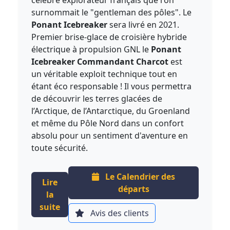
célèbre explorateur français que l'on
surnommait le "gentleman des pôles". Le
Ponant Icebreaker
sera livré en 2021.
Premier brise-glace de croisière hybride
électrique à propulsion GNL le
Ponant
Icebreaker Commandant Charcot
est
un véritable exploit technique tout en
étant éco responsable ! Il vous permettra
de découvrir les terres glacées de
l’Arctique, de l’Antarctique, du Groenland
et même du Pôle Nord dans un confort
absolu pour un sentiment d'aventure en
toute sécurité.
Le Calendrier des
Lire
départs
la
suite
Avis des clients