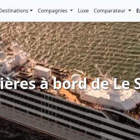
Destinations
Compagnies
Luxe
Comparateur
E
ières à bord de Le 