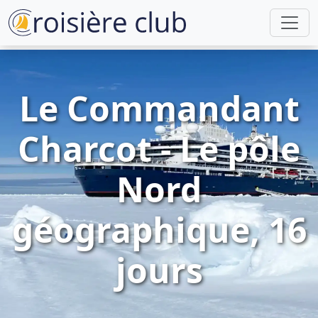
Le Commandant
Charcot - Le pôle
Nord
géographique, 16
jours