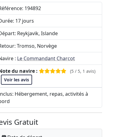
Référence: 194892
Durée: 17 jours
Départ: Reykjavik, Islande
Retour: Tromso, Norvège
Navire :
Le Commandant Charcot
Note du navire :
(5 / 5, 1 avis)
Voir les avis
Inclus: Hébergement, repas, activités à
bord
evis Gratuit