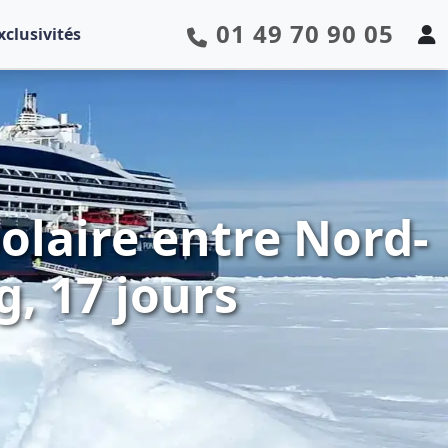
01 49 70 90 05
xclusivités
laire entre Nord-
g, 17 jours