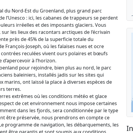
onal du Nord-Est du Groenland, plus grand parc
e l’Unesco : ici, les cabanes de trappeurs se perdent
uleurs irréelles et des imposants glaciers. Vous
 sur les lieux des racontars arctiques de l’écrivain
ente près de 45% de la superficie totale du
de François-Joseph, où les falaises nues et ocre
 contrées reculées vivent ours polaires et bœufs
d’apercevoir à l’horizon.
oenland pour rejoindre, bien plus au nord, le parc
ens baleiniers, installés jadis sur les sites qui
 marins, ont laissé la place à diverses espèces de
rs terres.
terres extrêmes où les conditions météo et glace
 respect de cet environnement nous impose certaines
amment dans les fjords, sera conditionnée par le type
vant être préservée, nous prendrons en compte ce
s.?Le programme de navigation, les débarquements, les
I
uvent être garantis et sont soumis aux conditions