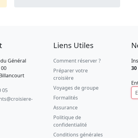
t
Liens Utiles
N
 du Général
Comment réserver ?
In
100
30
Préparer votre
illancourt
croisière
En
Voyages de groupe
0 05
Formalités
ents@croisiere-
Assurance
Politique de
confidentialité
Conditions générales