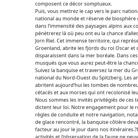
composent ce décor somptueux.
Puis, vous mettrez le cap vers le parc nati
national au monde et réserve de biosphère d
dans l’immensité des paysages alpins aux co
pénètrerez là où peu ont eu la chance d’aller,
Jorn Riel. Cet immense territoire, qui représ
Groenland, abrite les fjords du roi Oscar et 
disparaissent dans la mer boréale. Dans ces
musqués que vous aurez peut-être la chance 
Suivez la banquise et traversez la mer du Gr
national du Nord-Ouest du Spitzberg. Les anci
abritent aujourd’hui les tombes de nombreux
cétacés et aux morses qui ont recolonisé leu
Nous sommes les invités privilégiés de ces 
dictent leur loi. Notre engagement pour le
règles de conduite et notre navigation, not
de glace rencontré, la banquise côtière de
facteur au jour le jour dans nos itinéraire
activités et l’observation de la faune ne pe