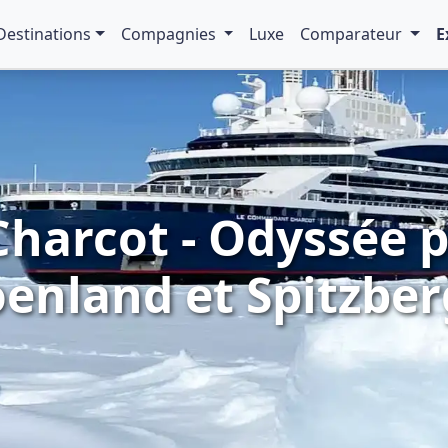
Destinations
Compagnies
Luxe
Comparateur
E
arcot - Odyssée po
enland et Spitzber