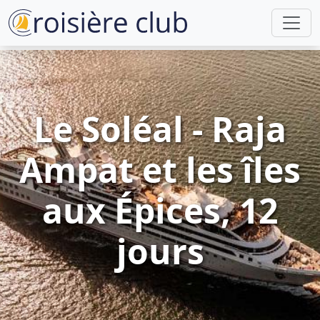
Le Soléal - Raja
Ampat et les îles
aux Épices, 12
jours