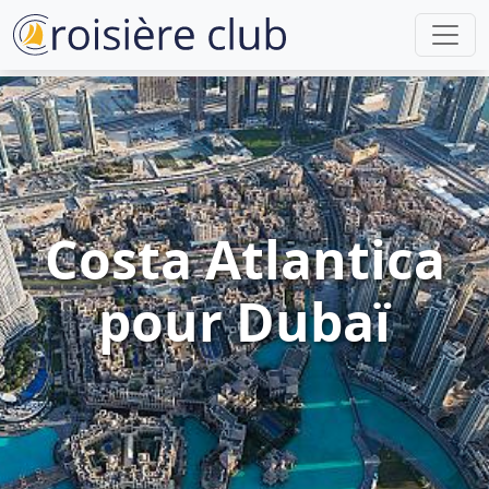
Costa Atlantica
pour Dubaï