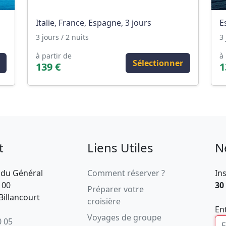
Italie, France, Espagne, 3 jours
E
3 jours / 2 nuits
3 
à partir de
à 
Sélectionner
139 €
1
t
Liens Utiles
N
 du Général
Comment réserver ?
In
100
30
Préparer votre
illancourt
croisière
En
Voyages de groupe
0 05