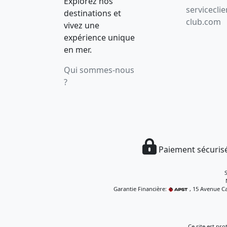
Explorez nos
servicecli
destinations et
club.com
vivez une
expérience unique
en mer.
Qui sommes-nous
?
Paiement sécurisé
Garantie Financière:
, 15 Avenue Ca
Ce site est pr