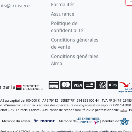
Formalités
ents@croisiere-
Assurance
Politique de
confidentialité
Conditions générales
de vente
Conditions générales
Alma
 par la
SAS au capital de 100.000 € - APE 7911Z - SIRET 791 294 838 000 44 - TVA FR 34 79129483
N° d'immatriculation au registre des opérateurs de voyages et de séjours IM07513001
rnot , 75017 Paris, France - Assurance de responsabilité civile professionnelle:
, 1
Membre du réseau
|
Membre de
|
Membre de
otégé par reCAPTCHA et les
règles de confidentialité
et
conditions d’utilisation
de Google