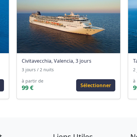
Civitavecchia, Valencia, 3 jours
T
3 jours / 2 nuits
2 
à partir de
à 
Sélectionner
99 €
9
t
Liens Utiles
N