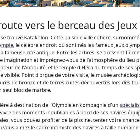
route vers le berceau des Jeu
a, se trouve Katakolon. Cette paisible ville côtière, surnomm
lympie
, le célèbre endroit où sont nés les fameux Jeux oly
 la fameuse cité antique. Entre les arbres, se dressent fiè
re imagination et imprégnez-vous de l'atmosphère du lieu po
sculpteur de l'Antiquité, et le temple d'Héra du temps de ses
 visible. Point d'orgue de votre visite, le musée archéologiq
es de bronze et de terres cuites découvertes lors des fouil
n seul bloc de marbre.
isière à destination de l'Olympie en compagnie d'un
spéciali
vivre des moments inoubliables à bord de ses navires équi
s, vous pouvez profiter de la piscine, tenter votre chance a
Si vous aimez le cadre intimiste des navires à taille humai