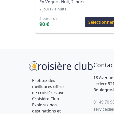
En Vogue - Nuit, 2 jours
2 jours / 1 nuits
à partir de
Sélectionner
90 €
Contac
18 Avenue
Profitez des
Leclerc 92
meilleures offres
Boulogne-B
de croisières avec
Croisière Club.
01 49 70 9
Explorez nos
servicecli
destinations et