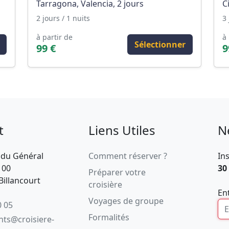
Tarragona, Valencia, 2 jours
C
2 jours / 1 nuits
3 
à partir de
à 
Sélectionner
99 €
9
t
Liens Utiles
N
 du Général
Comment réserver ?
In
100
30
Préparer votre
illancourt
croisière
En
Voyages de groupe
0 05
Formalités
ents@croisiere-