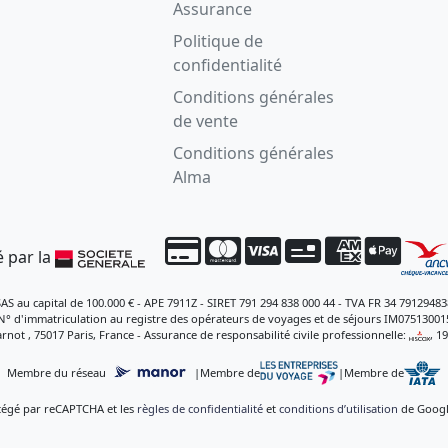
Assurance
Politique de
confidentialité
Conditions générales
de vente
Conditions générales
Alma
 par la
SAS au capital de 100.000 € - APE 7911Z - SIRET 791 294 838 000 44 - TVA FR 34 79129483
N° d'immatriculation au registre des opérateurs de voyages et de séjours IM07513001
rnot , 75017 Paris, France - Assurance de responsabilité civile professionnelle:
, 1
Membre du réseau
|
Membre de
|
Membre de
otégé par reCAPTCHA et les
règles de confidentialité
et
conditions d’utilisation
de Google